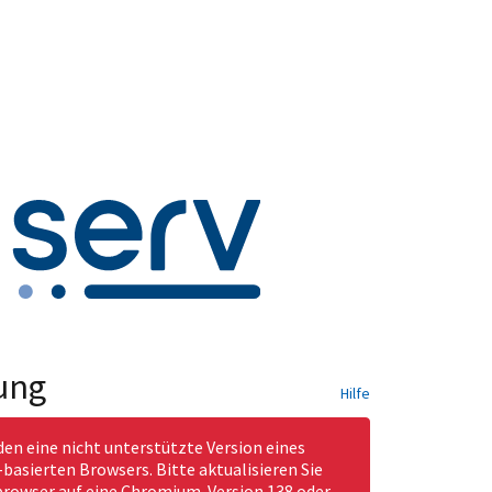
ung
Hilfe
den eine nicht unterstützte Version eines
asierten Browsers. Bitte aktualisieren Sie
rowser auf eine Chromium-Version 138 oder